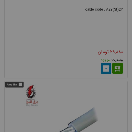
cable code : A2Y(St)2Y
۲۹,۸۸۰
تومان
موجود