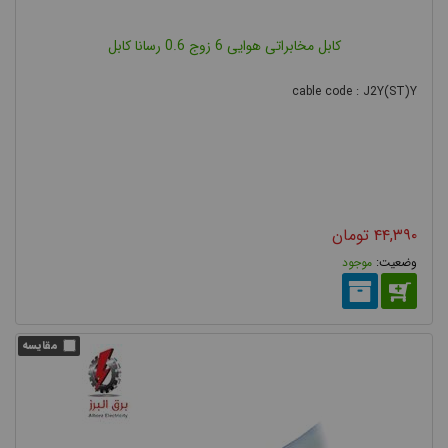
کابل مخابراتی هوایی 6 زوج 0.6 رسانا کابل
cable code : J2Y(ST)Y
۴۴,۳۹۰
تومان
موجود