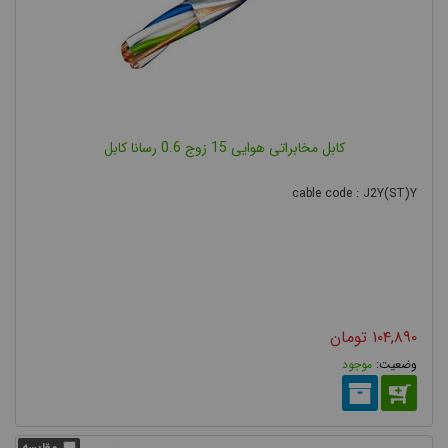
کابل مخابراتی هوایی 15 زوج 0.6 رسانا کابل
cable code : J2Y(ST)Y
۱۰۴,۸۹۰
تومان
موجود