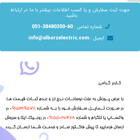
جهت ثبت سفارش و یا کسب اطلاعات بیشتر با ما در ارتباط
باشید.
شماره تماس :
60-38480350-051
ایمیل :
info@alborzelectric.com