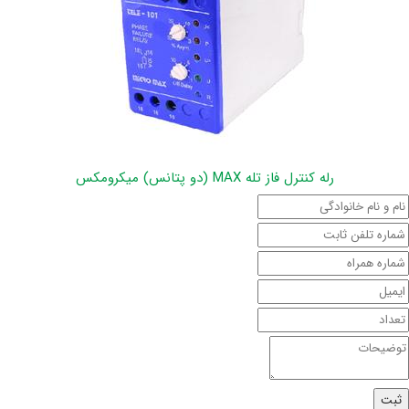
رله کنترل فاز تله MAX (دو پتانس) میکرومکس