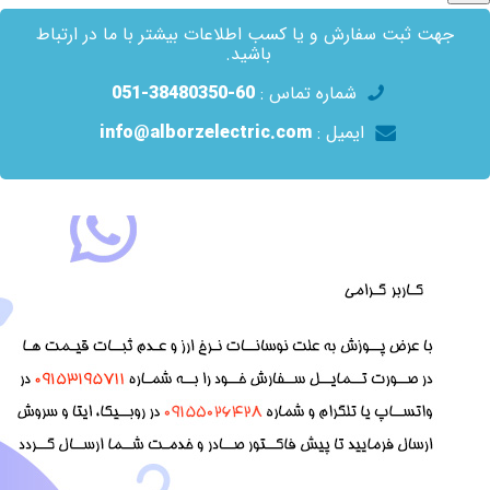
جهت ثبت سفارش و یا کسب اطلاعات بیشتر با ما در ارتباط
باشید.
شماره تماس :
60-38480350-051
ایمیل :
info@alborzelectric.com